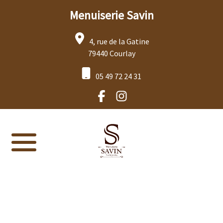
Menuiserie Savin
4, rue de la Gatine
79440 Courlay
05 49 72 24 31